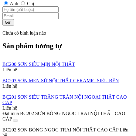
Anh
Chị
Gửi
Chưa có bình luận nào
Sản phẩm tương tự
BC200 SƠN SIÊU MỊN NỘI THẤT
Liên hệ
BC203 SƠN MEN SỨ NỘI THẤT CERAMIC SIÊU BỀN
Liên hệ
BC201 SƠN SIÊU TRẮNG TRẦN NỘI NGOẠI THẤT CAO
CẤP
Liên hệ
Đặt mua BC202 SƠN BÓNG NGỌC TRAI NỘI THẤT CAO
CẤP
BC202 SƠN BÓNG NGỌC TRAI NỘI THẤT CAO CẤP
Liên
hệ