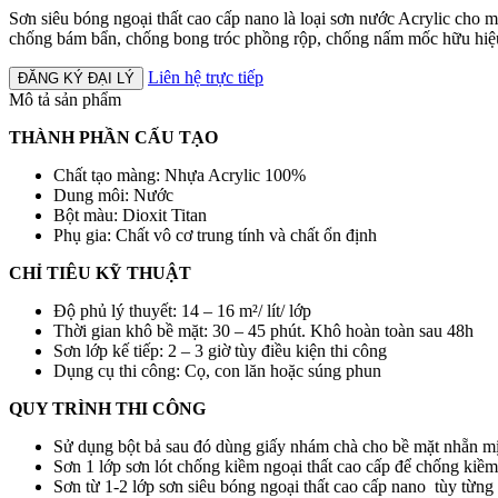
Sơn siêu bóng ngoại thất cao cấp nano là loại sơn nước Acrylic cho m
chống bám bẩn, chống bong tróc phồng rộp, chống nấm mốc hữu hiệu, 
Liên hệ trực tiếp
ĐĂNG KÝ ĐẠI LÝ
Mô tả sản phẩm
THÀNH PHẦN CẤU TẠO
Chất tạo màng: Nhựa Acrylic 100%
Dung môi: Nước
Bột màu: Dioxit Titan
Phụ gia: Chất vô cơ trung tính và chất ổn định
CHỈ TIÊU KỸ THUẬT
Độ phủ lý thuyết: 14 – 16 m²/ lít/ lớp
Thời gian khô bề mặt: 30 – 45 phút. Khô hoàn toàn sau 48h
Sơn lớp kế tiếp: 2 – 3 giờ tùy điều kiện thi công
Dụng cụ thi công: Cọ, con lăn hoặc súng phun
QUY TRÌNH THI CÔNG
Sử dụng bột bả sau đó dùng giấy nhám chà cho bề mặt nhẵn m
Sơn 1 lớp sơn lót chống kiềm ngoại thất cao cấp để chống kiềm
Sơn từ 1-2 lớp sơn siêu bóng ngoại thất cao cấp nano tùy từng 