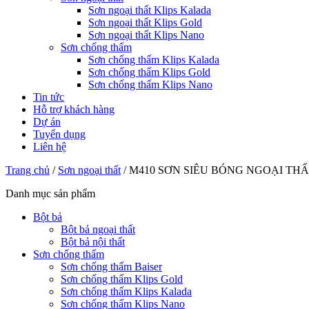
Sơn ngoại thất Klips Kalada
Sơn ngoại thất Klips Gold
Sơn ngoại thất Klips Nano
Sơn chống thấm
Sơn chống thấm Klips Kalada
Sơn chống thấm Klips Gold
Sơn chống thấm Klips Nano
Tin tức
Hỗ trợ khách hàng
Dự án
Tuyển dụng
Liên hệ
Trang chủ
/
Sơn ngoại thất
/
M410 SƠN SIÊU BÓNG NGOẠI TH
Danh mục sản phẩm
Bột bả
Bột bả ngoại thất
Bột bả nội thất
Sơn chống thấm
Sơn chống thấm Baiser
Sơn chống thấm Klips Gold
Sơn chống thấm Klips Kalada
Sơn chống thấm Klips Nano