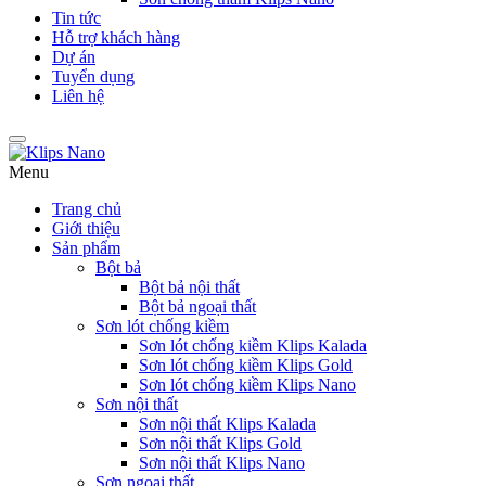
Tin tức
Hỗ trợ khách hàng
Dự án
Tuyển dụng
Liên hệ
Menu
Trang chủ
Giới thiệu
Sản phẩm
Bột bả
Bột bả nội thất
Bột bả ngoại thất
Sơn lót chống kiềm
Sơn lót chống kiềm Klips Kalada
Sơn lót chống kiềm Klips Gold
Sơn lót chống kiềm Klips Nano
Sơn nội thất
Sơn nội thất Klips Kalada
Sơn nội thất Klips Gold
Sơn nội thất Klips Nano
Sơn ngoại thất