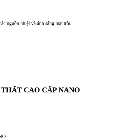
các nguồn nhiệt và ánh sáng mặt trời.
I THẤT CAO CẤP NANO
ANO