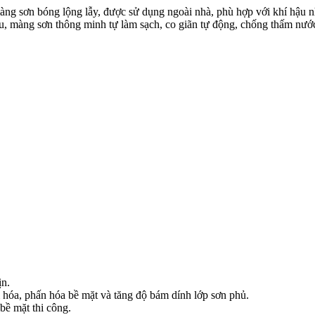
àng sơn bóng lộng lẫy, được sử dụng ngoài nhà, phù hợp với khí hậu nh
màng sơn thông minh tự làm sạch, co giãn tự động, chống thấm nước, d
ịn.
 hóa, phấn hóa bề mặt và tăng độ bám dính lớp sơn phủ.
bề mặt thi công.