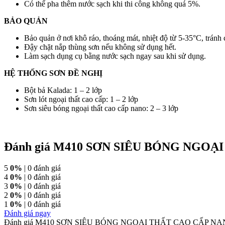
Có thể pha thêm nước sạch khi thi công không quá 5%.
BẢO QUẢN
Bảo quản ở nơi khô ráo, thoáng mát, nhiệt độ từ 5-35°C, tránh 
Đậy chặt nắp thùng sơn nếu không sử dụng hết.
Làm sạch dụng cụ bằng nước sạch ngay sau khi sử dụng.
HỆ THỐNG SƠN ĐỀ NGHỊ
Bột bả Kalada: 1 – 2 lớp
Sơn lót ngoại thất cao cấp: 1 – 2 lớp
Sơn siêu bóng ngoại thất cao cấp nano: 2 – 3 lớp
Đánh giá M410 SƠN SIÊU BÓNG NGOẠ
5
0%
| 0 đánh giá
4
0%
| 0 đánh giá
3
0%
| 0 đánh giá
2
0%
| 0 đánh giá
1
0%
| 0 đánh giá
Đánh giá ngay
Đánh giá M410 SƠN SIÊU BÓNG NGOẠI THẤT CAO CẤP N