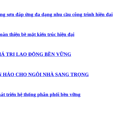
òng sơn đáp ứng đa dạng nhu cầu công trình hiện đại
àn thiện bề mặt kiến trúc hiện đại
 GIÁ TRỊ LAO ĐỘNG BỀN VỮNG
OÀN HẢO CHO NGÔI NHÀ SANG TRỌNG
át triển hệ thống phân phối bền vững