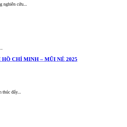
g nghiên cứu...
..
HỒ CHÍ MINH – MŨI NÉ 2025
thúc đẩy...