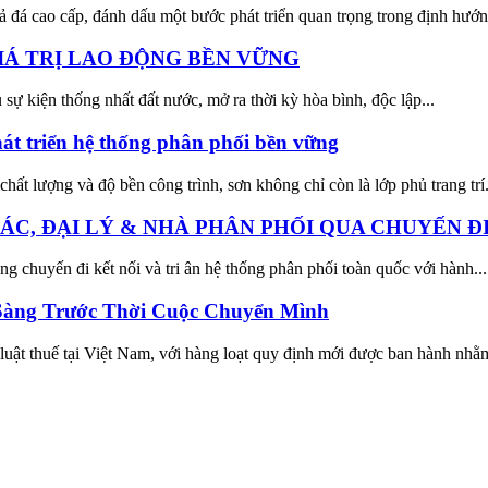
 đá cao cấp, đánh dấu một bước phát triển quan trọng trong định hướn
 GIÁ TRỊ LAO ĐỘNG BỀN VỮNG
sự kiện thống nhất đất nước, mở ra thời kỳ hòa bình, độc lập...
át triển hệ thống phân phối bền vững
hất lượng và độ bền công trình, sơn không chỉ còn là lớp phủ trang trí.
ÁC, ĐẠI LÝ & NHÀ PHÂN PHỐI QUA CHUYẾN ĐI 
g chuyến đi kết nối và tri ân hệ thống phân phối toàn quốc với hành...
Sàng Trước Thời Cuộc Chuyển Mình
t thuế tại Việt Nam, với hàng loạt quy định mới được ban hành nhằm 