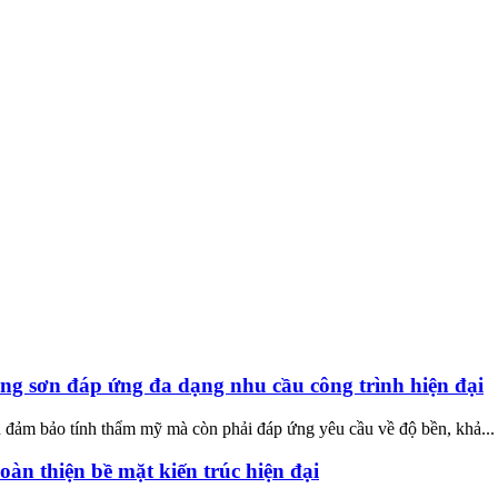
òng sơn đáp ứng đa dạng nhu cầu công trình hiện đại
n đảm bảo tính thẩm mỹ mà còn phải đáp ứng yêu cầu về độ bền, khả...
àn thiện bề mặt kiến trúc hiện đại