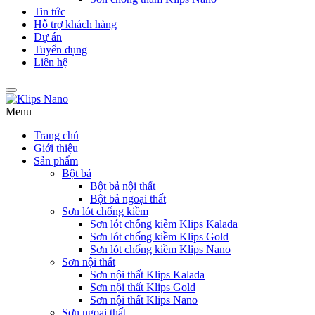
Tin tức
Hỗ trợ khách hàng
Dự án
Tuyển dụng
Liên hệ
Menu
Trang chủ
Giới thiệu
Sản phẩm
Bột bả
Bột bả nội thất
Bột bả ngoại thất
Sơn lót chống kiềm
Sơn lót chống kiềm Klips Kalada
Sơn lót chống kiềm Klips Gold
Sơn lót chống kiềm Klips Nano
Sơn nội thất
Sơn nội thất Klips Kalada
Sơn nội thất Klips Gold
Sơn nội thất Klips Nano
Sơn ngoại thất