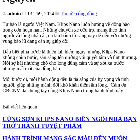
admin
13 Th9, 2024
Tin tức cộng đồng
Tự hào là người Việt Nam, Klips Nano luôn hướng về đồng bào
trong cơn hoạn nạn. Những chuyến xe cứu trợ, mang theo tình
người và lòng nhân ái, đã lăn bánh từ sáng nay để đến với những
vùng bão lũ đang cần sự giúp đỡ.
Dẫu biết phía trước là thiên tai, hiểm nguy, nhưng Klips Nano
không chùn bước, sẵn sàng lên đường với quyết tâm và tình thương.
Nỗi sợ hãi nhường chỗ cho lòng dũng cảm và sự xót xa trước
những mất mát của đồng bào.
Mỗi bước đi, mỗi hành động đều là tia sáng của hy vọng và tình
người, giúp những mảnh đời khó khăn thêm ấm lòng. Cảm ơn
CBCNV đã chung tay cùng Klips Nano trong hành trình này!
Bài viết liên quan
CÙNG SƠN KLIPS NANO BIẾN NGÔI NHÀ BẠN
TRỞ THÀNH TUYỆT PHẨM
HÀNH TRÌNH MANG SẮC MÀU ĐẾN MUÔN