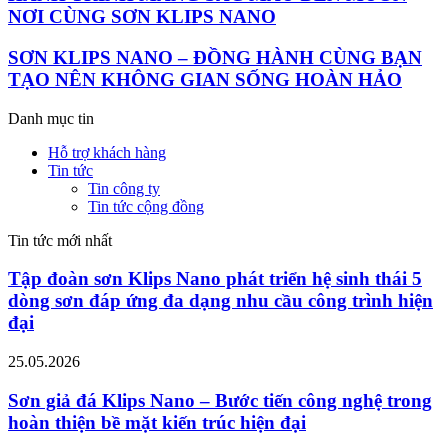
NƠI CÙNG SƠN KLIPS NANO
SƠN KLIPS NANO – ĐỒNG HÀNH CÙNG BẠN
TẠO NÊN KHÔNG GIAN SỐNG HOÀN HẢO
Danh mục tin
Hỗ trợ khách hàng
Tin tức
Tin công ty
Tin tức cộng đồng
Tin tức mới nhất
Tập đoàn sơn Klips Nano phát triển hệ sinh thái 5
dòng sơn đáp ứng đa dạng nhu cầu công trình hiện
đại
25.05.2026
Sơn giả đá Klips Nano – Bước tiến công nghệ trong
hoàn thiện bề mặt kiến trúc hiện đại